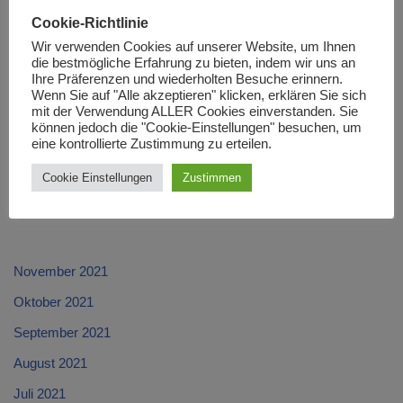
zu gut nachbarschaftlichen Beziehungen führen und nicht
Cookie-Richtlinie
spalten. In diesem Sinne soll der hellenischen Nation an ihrem
Wir verwenden Cookies auf unserer Website, um Ihnen
Nationalfeiertag gedacht werden.
die bestmögliche Erfahrung zu bieten, indem wir uns an
Ihre Präferenzen und wiederholten Besuche erinnern.
Wenn Sie auf "Alle akzeptieren" klicken, erklären Sie sich
mit der Verwendung ALLER Cookies einverstanden. Sie
können jedoch die "Cookie-Einstellungen" besuchen, um
eine kontrollierte Zustimmung zu erteilen.
Cookie Einstellungen
Zustimmen
November 2021
Oktober 2021
September 2021
August 2021
Juli 2021