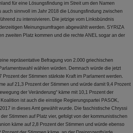
land für eine Lösungsfindung im Streit um den Namen
 es auch sinnvoll im Jahr 2018 die Lösungsfindung zwischen
ührend zu intensivieren. Die jetzige vom Linksbündnis
 derzeitigen Meinungsumfragen abgewählt werden. SYRIZA
en zweiten Platz kommen und die rechte ANEL sogar an der
ine repräsentative Befragung von 2.000 griechischen
er Parlamentswahl wählen würden. Demnach würde die jetzt
7 Prozent der Stimmen stärkste Kraft im Parlament werden.
me auf 21,3 Prozent der Stimmen und würde damit 9,4 Prozent
 „Bewegung der Veränderung“ käme mit 10,1 Prozent der
r Koalition ist auch die einstige Regierungspartei PASOK,
017 in dieses Amt gewählt wurde. Die faschistische Chryssi
der Stimmen auf Platz vier, gefolgt von der kommunistischen
union käme auf 2,8 Prozent der Stimmen und würde ebenso
,2 Prozent der Stimmen käme, an der Dreiprozenthürde