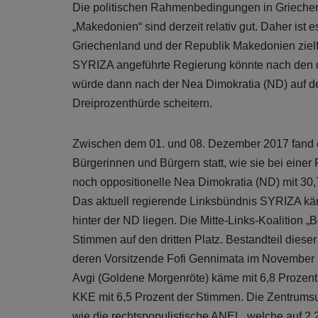
Die politischen Rahmenbedingungen in Griechen
„Makedonien“ sind derzeit relativ gut. Daher ist
Griechenland und der Republik Makedonien zielf
SYRIZA angeführte Regierung könnte nach den
würde dann nach der Nea Dimokratia (ND) auf d
Dreiprozenthürde scheitern.
Zwischen dem 01. und 08. Dezember 2017 fand e
Bürgerinnen und Bürgern statt, wie sie bei ein
noch oppositionelle Nea Dimokratia (ND) mit 30,
Das aktuell regierende Linksbündnis SYRIZA kä
hinter der ND liegen. Die Mitte-Links-Koalition
Stimmen auf den dritten Platz. Bestandteil diese
deren Vorsitzende Fofi Gennimata im November 2
Avgi (Goldene Morgenröte) käme mit 6,8 Prozent 
KKE mit 6,5 Prozent der Stimmen. Die Zentrums
wie die rechtspopulistische ANEL, welche auf 2