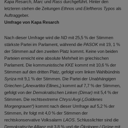
Kapa Resarch
,
Marc
und
Rass
durchgeführt. Hinter den
letzteren stehen die Zeitungen
Ethno
s und
Eleftheros Typos
als
Auftraggeber.
Umfrage von Kapa Resarch
Nach dieser Umfrage wird die
ND
mit 25,5 % der Stimmen
stärkste Partei im Parlament, während die
PASOK
mit 19, 1 %
der Stimmen auf den zweiten Platz kommt. Keine von beiden
Parteien erreicht eine absolute Mehrheit im griechischen
Parlament. Die kommunistische
KKE
kommt mit 10,6 % der
Stimmen auf den dritten Platz, gefolgt vom linken Wahlbündnis
Syriza
mit 9,1 % der Stimmen. Die Partei der
Unabhängigen
Griechen
(„
Anexartitoi Ellines
„) kommt auf 7,7 % der Stimmen,
gefolgt von der
Demokratischen Linken (Dimar)
mit 5,4 % der
Stimmen. Die rechtsextreme
Chrysi Avgi („Goldenes
Morgengrauen“)
kommt nach dieser Umfrage auf 5,2 % der
Stimmen, ihr folgt mit 4,0 % der Stimmen der
rechtskonservative Volksalarm
LAOS
. Schlusslichter sind die
Demokratische Allianz
mit 3,8 % und die
Ökologen / Grüne
mit