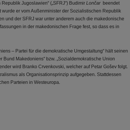
en Republik Jugoslawien“ („SFRJ“) Budimir
Lončar
beendet
t wurde er vom Außenminister der Sozialistischen Republik
en und der SFRJ war unter anderem auch die makedonische
uffassungen in der makedonischen Frage fest, so dass es in
ens – Partei für die demokratische Umgestaltung“ hält seinen
cher Bund Makedoniens“ bzw. „Sozialdemokratische Union
nder wird Branko Crvenkovski, welcher auf Petar Gošev folgt.
tralismus als Organisationsprinzip aufgegeben. Stattdessen
schen Parteien in Westeuropa.