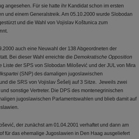
g angesehen. Für sie hatte ihr Kandidat schon im ersten
n und einem Generalstreik. Am 05.10.2000 wurde Slobodan
 gestürzt und die Wahl von Vojislav Koštunica zum
nnt.
09.2000 auch eine Neuwahl der 138 Abgeordneten der
tt. Bei dieser Wahl erreichte die
Demokratische Opposition
e Liste der SPS von Slobodan Milošević und der JUL von Mira
lkspartei
(SNP) des damaligen jugoslawischen
und die SRS von Vojislav Šešelj auf 3 Sitze. Jeweils zwei
und sonstige Vertreter. Die DPS des montenegrinischen
amaligen jugoslawischen Parlamentswahlen und blieb damit auf
slawien.
ošević, der zunächst am 01.04.2001 verhaftet und dann am
hof für das ehemalige Jugoslawien in Den Haag ausgeliefert