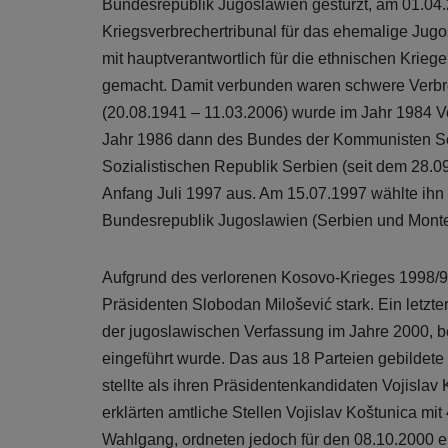
Bundesrepublik Jugoslawien gestürzt, am 01.04.
Kriegsverbrechertribunal für das ehemalige Jug
mit hauptverantwortlich für die ethnischen Krie
gemacht. Damit verbunden waren schwere Verbre
(20.08.1941 – 11.03.2006) wurde im Jahr 1984 
Jahr 1986 dann des Bundes der Kommunisten Se
Sozialistischen Republik Serbien (seit dem 28.0
Anfang Juli 1997 aus. Am 15.07.1997 wählte ih
Bundesrepublik Jugoslawien (Serbien und Monte
Aufgrund des verlorenen Kosovo-Krieges 1998/9
Präsidenten Slobodan Milošević stark. Ein letzt
der jugoslawischen Verfassung im Jahre 2000, b
eingeführt wurde. Das aus 18 Parteien gebildet
stellte als ihren Präsidentenkandidaten Vojisla
erklärten amtliche Stellen Vojislav Koštunica m
Wahlgang, ordneten jedoch für den 08.10.2000 